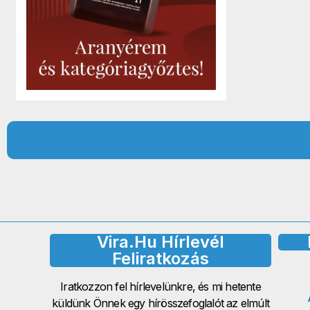
Vira.hu Hírlevél
Feliratkozás
Iratkozzon fel hírlevelünkre, és mi hetente
küldünk Önnek egy hírösszefoglalót az elmúlt