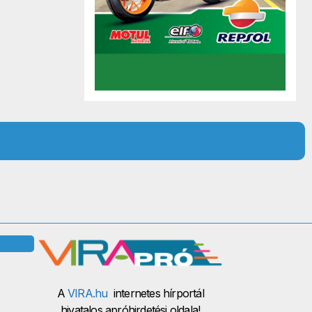
A
VIRA.hu
internetes hírportál
hivatalos apróhirdetési oldala!