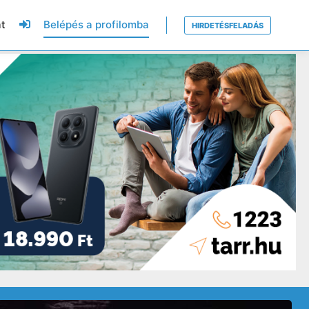
t
Belépés a profilomba
HIRDETÉSFELADÁS