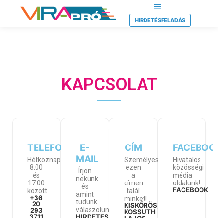
HIRDETÉSFELADÁS
KAPCSOLAT
TELEFON
E-
CÍM
FACEBOO
MAIL
Hétköznap
Személyesen
Hivatalos
8.00
ezen
közösségi
Írjon
és
a
média
nekünk
17.00
címen
oldalunk!
és
FACEBOOK
között
talál
amint
+36
minket!
tudunk
20
KISKŐRÖS,
válaszolunk!
293
KOSSUTH
3711
HIRDETES@VIRA.HU
LAJOS