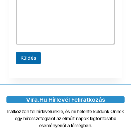
l
e
c
t
í
(
m
K
e
ö
*
t
e
l
e
z
Küldés
ő
)
*
Vira.hu Hírlevél Feliratkozás
Iratkozzon fel hírlevelünkre, és mi hetente küldünk Önnek
egy hírösszefoglalót az elmúlt napok legfontosabb
eseményeiről a térségben.