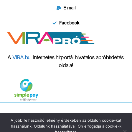
E-mail
Facebook
A
VIRA.hu
internetes hírportál hivatalos apróhirdetési
oldala!
© 2024 Virapro.| Minden jog fenntartva! | Powered by
Innovation
A jobb felhasználói élmény érdekében az oldalon cookie-kat
Marketing
használunk. Oldalunk használatával, Ön elfogadja a cookie-k