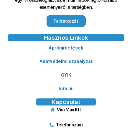
egy hírösszefoglalót az elmúlt napok legfontosabb
eseményeiről a térségben.
Feliratkozás
Hasznos Linkek
Apróhirdetések
Adatvédelmi szabályzat
GYIK
Vira.hu
Kapcsolat
Vira Max Kft.
Telefonszám