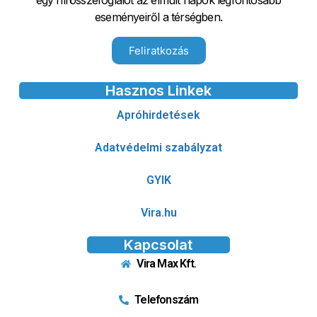
egy hírösszefoglalót az elmúlt napok legfontosabb
eseményeiről a térségben.
Feliratkozás
Hasznos Linkek
Apróhirdetések
Adatvédelmi szabályzat
GYIK
Vira.hu
Kapcsolat
Vira Max Kft.
Telefonszám