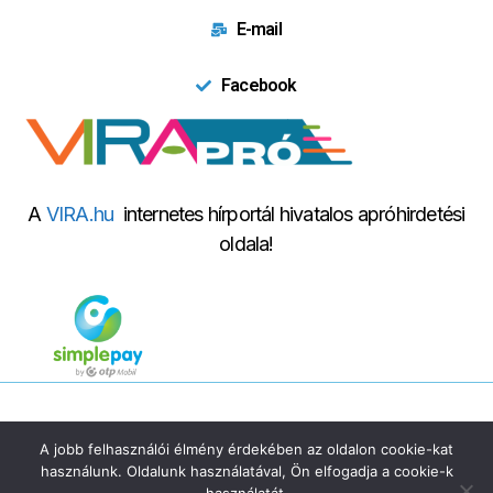
E-mail
Facebook
A
VIRA.hu
internetes hírportál hivatalos apróhirdetési
oldala!
© 2024 Virapro.| Minden jog fenntartva! | Powered by
Innovation
A jobb felhasználói élmény érdekében az oldalon cookie-kat
Marketing
használunk. Oldalunk használatával, Ön elfogadja a cookie-k