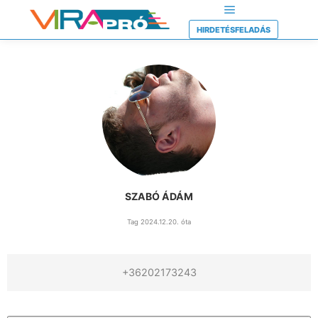
HIRDETÉSFELADÁS
SZABÓ ÁDÁM
Tag 2024.12.20. óta
+36202173243